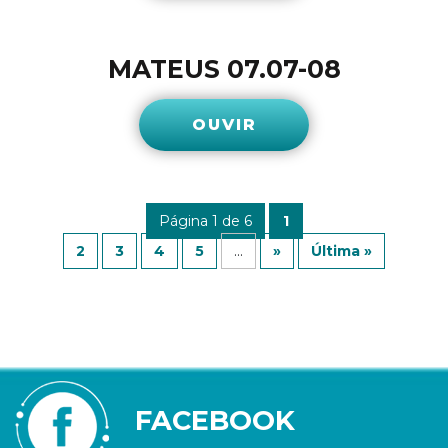
MATEUS 07.07-08
OUVIR
Página 1 de 6
1
2
3
4
5
...
»
Última »
FACEBOOK