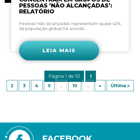
PESSOAS ‘NÃO ALCANÇADAS’:
RELATÓRIO
Pessoas 'não alcançadas' representam quase 42%
da população global De acordo...
LEIA MAIS
Página 1 de 10
1
2
3
4
5
...
10
...
»
Última »
FACEBOOK