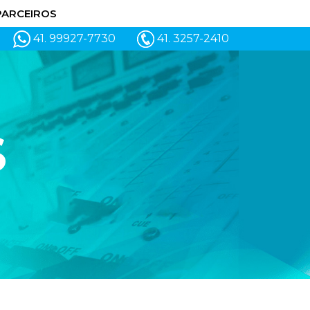
PARCEIROS
41. 99927-7730
41. 3257-2410
S