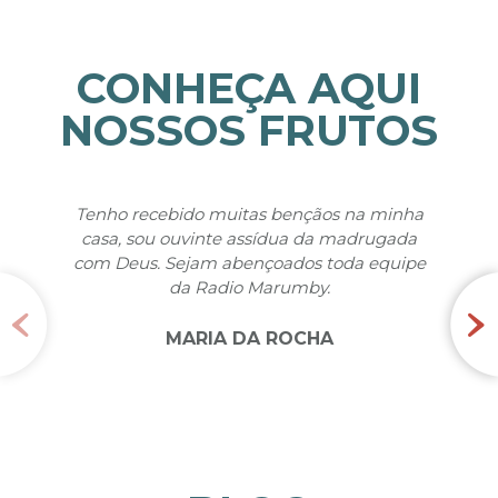
CONHEÇA AQUI
NOSSOS FRUTOS
Tenho recebido muitas bençãos na minha
Querid
casa, sou ouvinte assídua da madrugada
fruto
com Deus. Sejam abençoados toda equipe
através
da Radio Marumby.
muit
nun
MARIA DA ROCHA