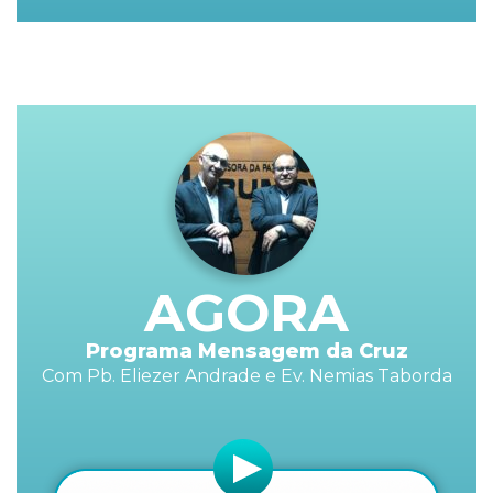
AGORA
Programa Mensagem da Cruz
Com Pb. Eliezer Andrade e Ev. Nemias Taborda