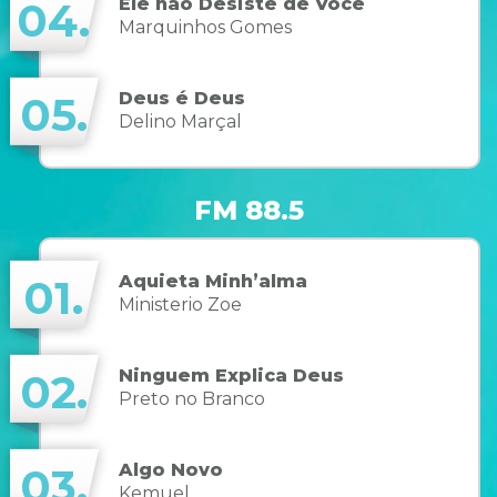
Ele não Desiste de Você
04.
Marquinhos Gomes
Deus é Deus
05.
Delino Marçal
FM 88.5
Aquieta Minh’alma
01.
Ministerio Zoe
Ninguem Explica Deus
02.
Preto no Branco
Algo Novo
03.
Kemuel