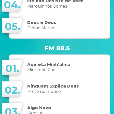
Ele não Desiste de Você
04.
Marquinhos Gomes
Deus é Deus
05.
Delino Marçal
FM 88.5
Aquieta Minh’alma
01.
Ministerio Zoe
Ninguem Explica Deus
02.
Preto no Branco
Algo Novo
03.
Kemuel