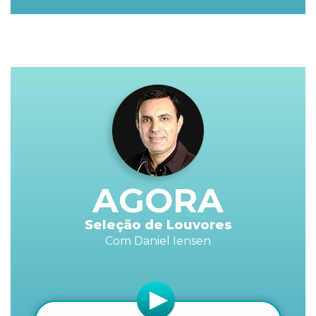
AGORA
Seleção de Louvores
Com Daniel Iensen