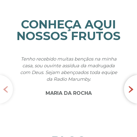
CONHEÇA AQUI
NOSSOS FRUTOS
ecebido muitas bençãos na minha
Queridos irmão, que
ou ouvinte assídua da madrugada
fruto deste trabalho
s. Sejam abençoados toda equipe
através do programa 
da Radio Marumby.
muito feliz, pois c
nunca deixei de 
Matelân
MARIA DA ROCHA
LO