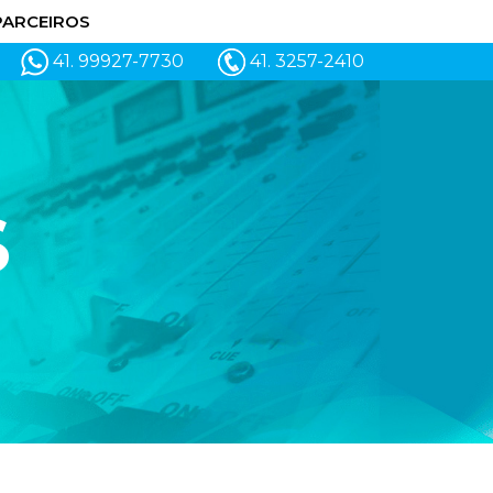
PARCEIROS
41. 99927-7730
41. 3257-2410
S