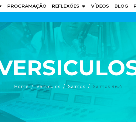
PROGRAMAÇÃO
REFLEXÕES
VÍDEOS
BLOG
VERSICULO
Home
Versiculos
Salmos
Salmos 98.4