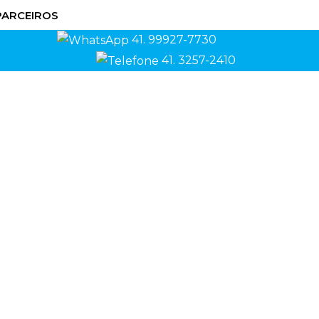
PARCEIROS
41. 99927-7730
41. 3257-2410
S