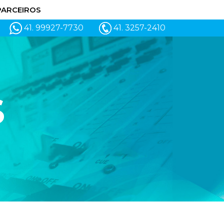
PARCEIROS
41. 99927-7730
41. 3257-2410
S