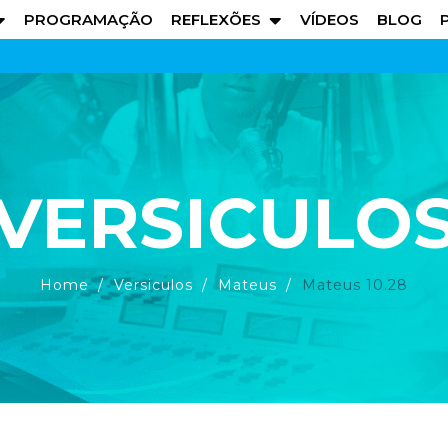
PROGRAMAÇÃO
REFLEXÕES
VÍDEOS
BLOG
VERSICULO
Home
Versiculos
Mateus
Mateus 10.28