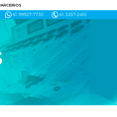
PARCEIROS
41. 99927-7730
41. 3257-2410
S