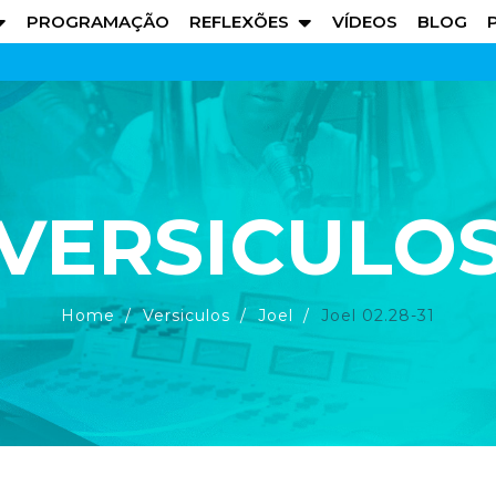
PROGRAMAÇÃO
REFLEXÕES
VÍDEOS
BLOG
VERSICULO
Home
Versiculos
Joel
Joel 02.28-31