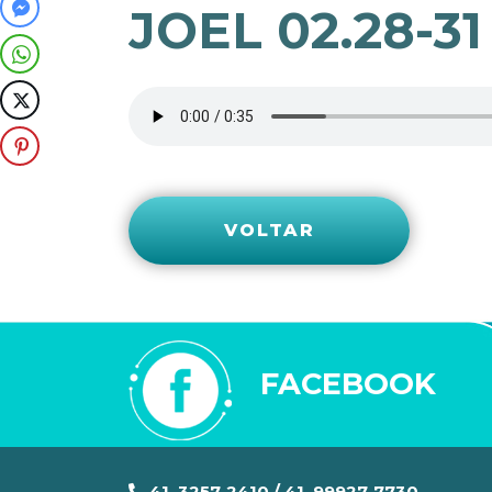
JOEL 02.28-31
VOLTAR
FACEBOOK
41. 3257-2410 / 41. 99927-7730