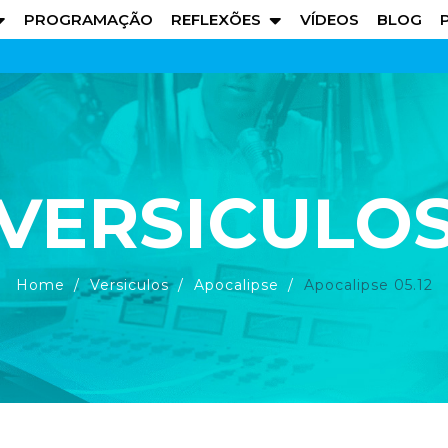
PROGRAMAÇÃO
REFLEXÕES
VÍDEOS
BLOG
VERSICULO
Home
Versiculos
Apocalipse
Apocalipse 05.12