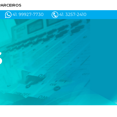
PARCEIROS
41. 99927-7730
41. 3257-2410
S