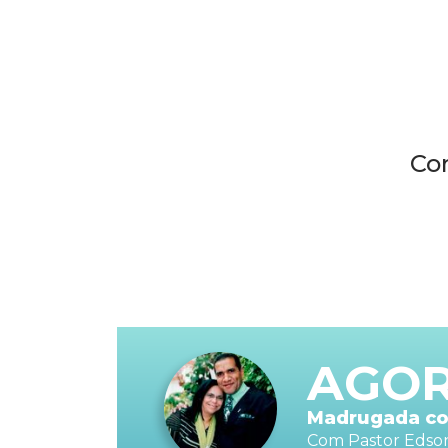
Co
AGO
Madrugada c
Com Pastor Edson