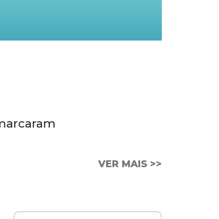
 marcaram
VER MAIS >>
FM 88.5