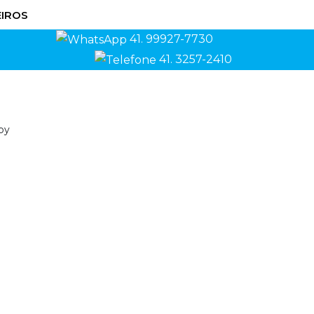
IROS
41. 99927-7730
41. 3257-2410