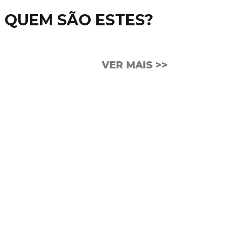
QUEM SÃO ESTES?
VER MAIS >>
CULO DO DIA
o como um atleta, treinando-o para
 modo que, depois de ter pregado a