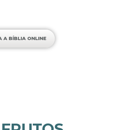
mo não seja desqualificado.”
- 1 Coríntios 9:27
A A BÍBLIA ONLINE
 FRUTOS