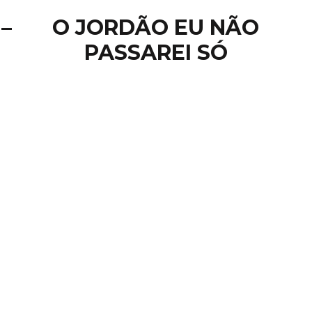
–
O JORDÃO EU NÃO
PASSAREI SÓ
VERSÍ
“Disciplino meu corp
fazer o que deve, de