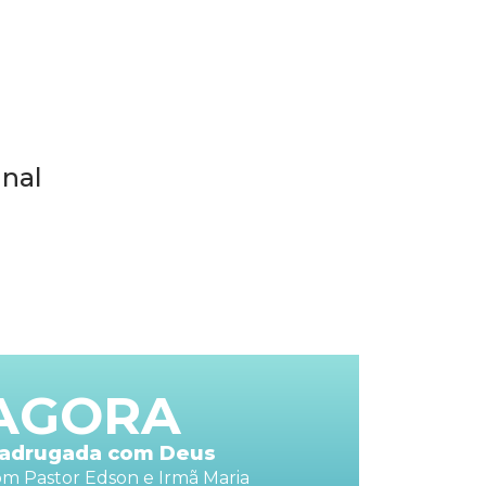
nal
AGORA
adrugada com Deus
m Pastor Edson e Irmã Maria