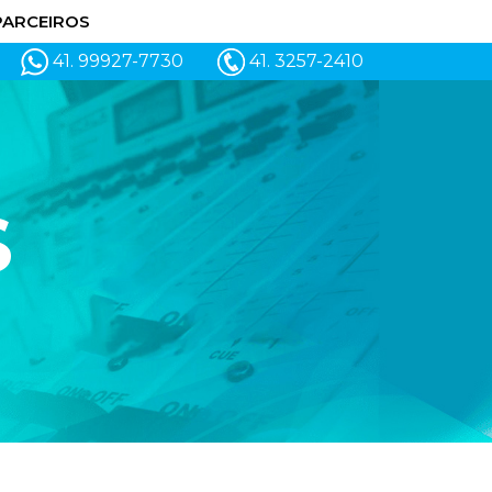
PARCEIROS
41. 99927-7730
41. 3257-2410
S