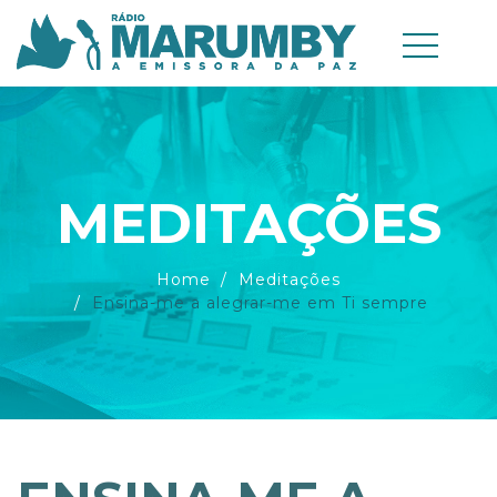
MEDITAÇÕES
Home
Meditações
Ensina-me a alegrar-me em Ti sempre