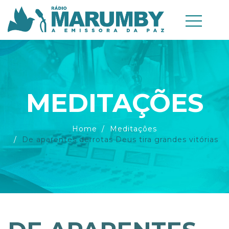
MEDITAÇÕES
Home
Meditações
De aparentes derrotas Deus tira grandes vitórias