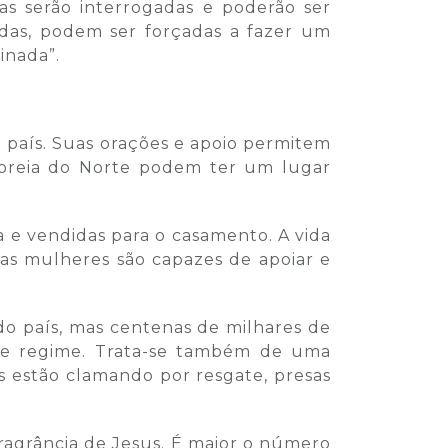
las serão interrogadas e poderão ser
idas, podem ser forçadas a fazer um
inada”.
 país. Suas orações e apoio permitem
Coreia do Norte podem ter um lugar
 e vendidas para o casamento. A vida
 as mulheres são capazes de apoiar e
do país, mas centenas de milhares de
sse regime. Trata-se também de uma
s estão clamando por resgate, presas
ragrância de Jesus. É maior o número