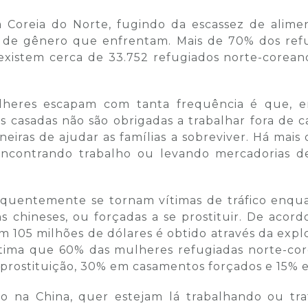
 Coreia do Norte, fugindo da escassez de alimen
o de gênero que enfrentam. Mais de 70% dos refu
existem cerca de 33.752 refugiados norte-coreano
ulheres escapam com tanta frequência é que,
 casadas não são obrigadas a trabalhar fora de c
iras de ajudar as famílias a sobreviver. Há mais
 encontrando trabalho ou levando mercadorias de
quentemente se tornam vítimas de tráfico enqua
chineses, ou forçadas a se prostituir. De acor
em 105 milhões de dólares é obtido através da ex
tima que 60% das mulheres refugiadas norte-core
 prostituição, 30% em casamentos forçados e 15% 
o na China, quer estejam lá trabalhando ou traf