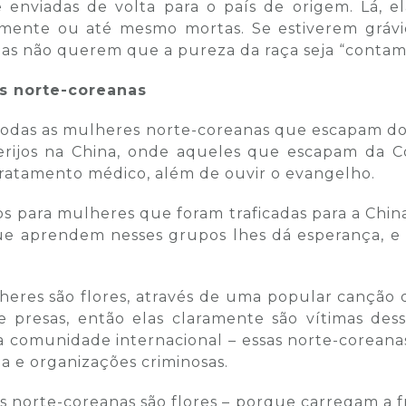
e enviadas de volta para o país de origem. Lá, e
almente ou até mesmo mortas. Se estiverem gráv
nas não querem que a pureza da raça seja “contam
es norte-coreanas
 todas as mulheres norte-coreanas que escapam do
rijos na China, onde aqueles que escapam da 
 tratamento médico, além de ouvir o evangelho.
 para mulheres que foram traficadas para a China
 que aprendem nesses grupos lhes dá esperança, e
heres são flores, através de uma popular canção 
 e presas, então elas claramente são vítimas de
 comunidade internacional – essas norte-coreana
a e organizações criminosas.
s norte-coreanas são flores – porque carregam a f