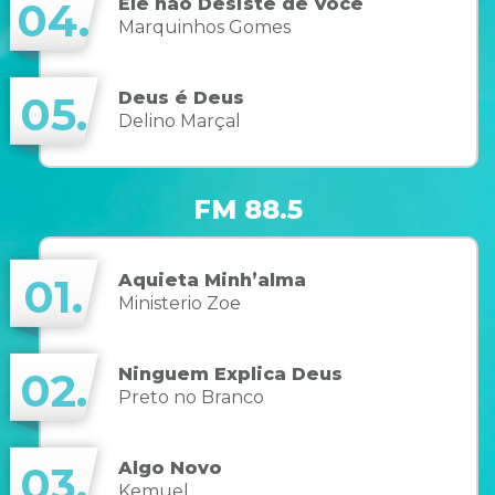
Ele não Desiste de Você
04.
Marquinhos Gomes
Deus é Deus
05.
Delino Marçal
FM 88.5
Aquieta Minh’alma
01.
Ministerio Zoe
Ninguem Explica Deus
02.
Preto no Branco
Algo Novo
03.
Kemuel