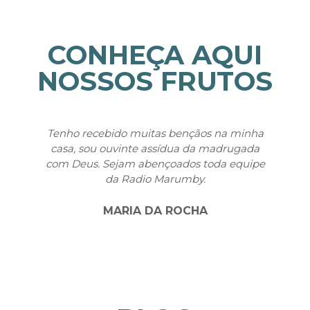
CONHEÇA AQUI
NOSSOS FRUTOS
Tenho recebido muitas bençãos na minha
Qu
casa, sou ouvinte assídua da madrugada
f
com Deus. Sejam abençoados toda equipe
atr
da Radio Marumby.
m
MARIA DA ROCHA