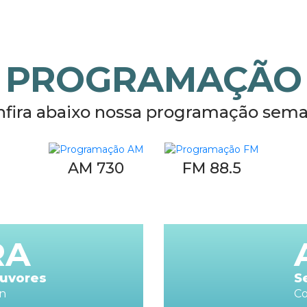
PROGRAMAÇÃO
nfira abaixo nossa programação sema
AM 730
FM 88.5
RA
ouvores
S
en
Co