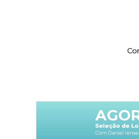
Co
AGO
Seleção de L
Com Daniel Iens