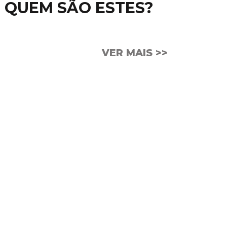
QUEM SÃO ESTES?
VER MAIS >>
CULO DO DIA
tros os escravizem com filosofias
nganosas provenientes do raciocínio
princípios espirituais deste mundo,