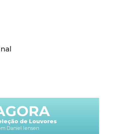
nal
AGORA
eleção de Louvores
m Daniel Iensen