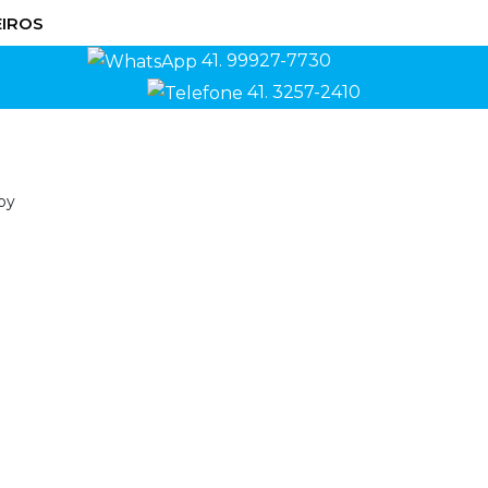
IROS
41. 99927-7730
41. 3257-2410