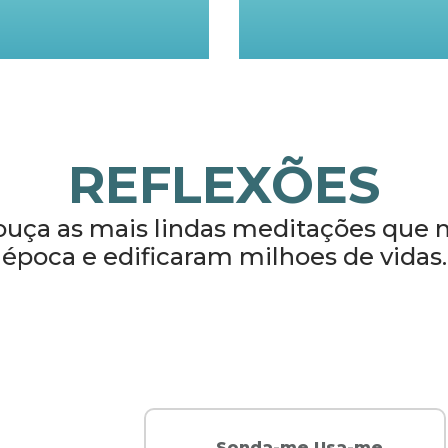
REFLEXÕES
 ouça as mais lindas meditações que
época e edificaram milhoes de vidas.
AM 730
Sonda-me Usa-me