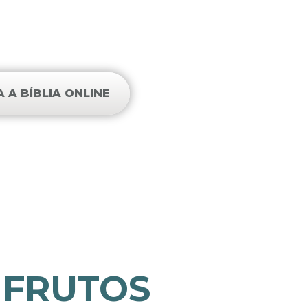
 não em Cristo.”
- Colossenses 2:8
A A BÍBLIA ONLINE
 FRUTOS