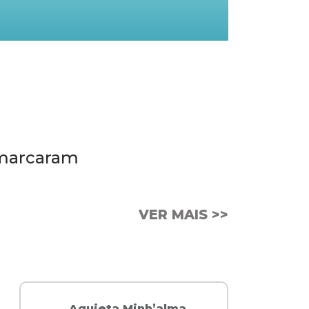
 marcaram
VER MAIS >>
FM 88.5
Aquieta Minh’alma