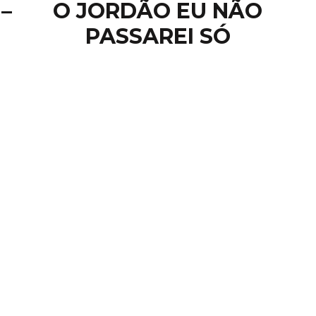
–
O JORDÃO EU NÃO
PASSAREI SÓ
VERSÍ
“Não permitam que ou
vazias e invenções e
humano, com base nos 