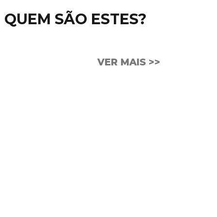
QUEM SÃO ESTES?
VER MAIS >>
CULO DO DIA
: “O que agrada mais ao Senhor:
ios ou obediência à voz dele? Ouça! A