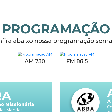
PROGRAMAÇÃO
nfira abaixo nossa programação sema
AM 730
FM 88.5
RA
A
o Missionária
Co
ides Mendes