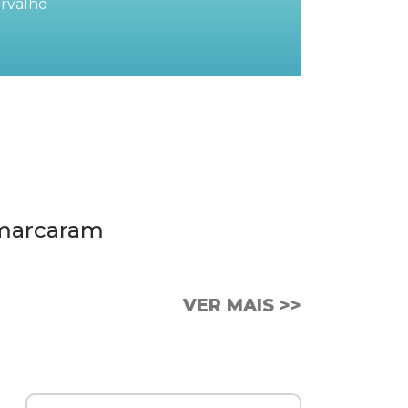
rvalho
 marcaram
VER MAIS >>
FM 88.5