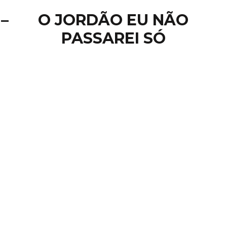
–
O JORDÃO EU NÃO
PASSAREI SÓ
VERSÍ
“Samuel respondeu
holocaustos e sacrifíc