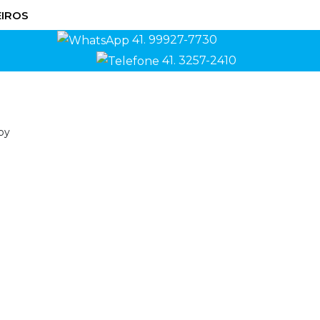
IROS
41. 99927-7730
41. 3257-2410