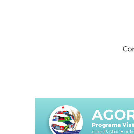
Co
AGO
Programa Visã
com Pastor Eucl