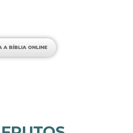
 que o sacrifício, e a submissão é
tas de gordura de carneiros.”
- 1 Samuel 15:22
A A BÍBLIA ONLINE
 FRUTOS