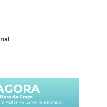
nal
AGORA
 Hora da Graça
m Pastor Pio Carvalho e Romulo