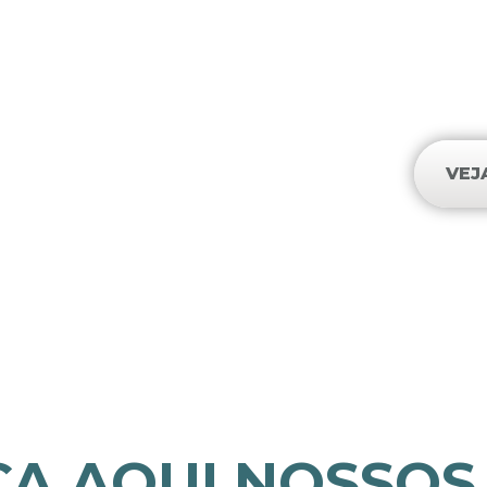
obediência é melhor
melhor que ofer
VEJ
A AQUI NOSSOS