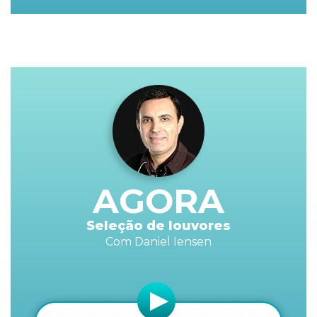
AGORA
Seleção de louvores
Com Daniel Iensen