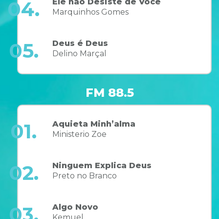
Ele não Desiste de Você
04.
Marquinhos Gomes
Deus é Deus
05.
Delino Marçal
FM 88.5
Aquieta Minh’alma
01.
Ministerio Zoe
Ninguem Explica Deus
02.
Preto no Branco
Algo Novo
03.
Kemuel