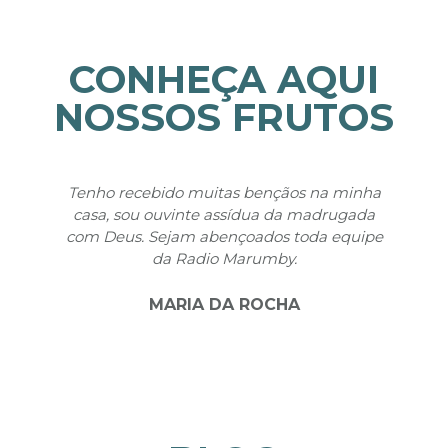
CONHEÇA AQUI
NOSSOS FRUTOS
Tenho recebido muitas bençãos na minha
Qu
casa, sou ouvinte assídua da madrugada
f
com Deus. Sejam abençoados toda equipe
atr
da Radio Marumby.
m
MARIA DA ROCHA