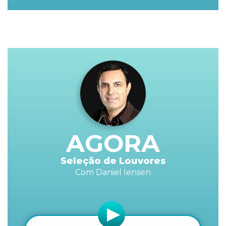
AGORA
Seleção de Louvores
Com Daniel Iensen