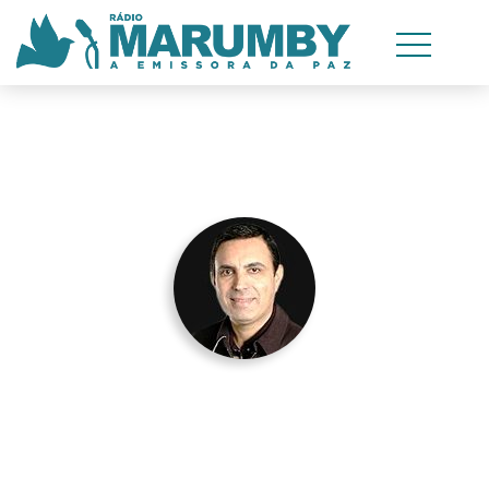
AGORA
Seleção de Louvores
Com Daniel Iensen