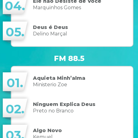
Ele não Desiste de Você
04.
Marquinhos Gomes
Deus é Deus
05.
Delino Marçal
FM 88.5
Aquieta Minh’alma
01.
Ministerio Zoe
Ninguem Explica Deus
02.
Preto no Branco
Algo Novo
03.
Kemuel