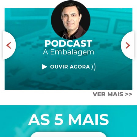
T
PODCAS
em
A águia
VER MAIS >>
AS 5 MAIS