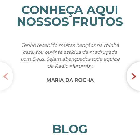
CONHEÇA AQUI
NOSSOS FRUTOS
uitas bençãos na minha
Queridos irmão, quero vos con
e assídua da madrugada
fruto deste trabalho, pois acei
abençoados toda equipe
através do programa há 20 anos
io Marumby.
muito feliz, pois continuo co
nunca deixei de escutar a 
Matelândia – PR
 DA ROCHA
LODIR
BLOG