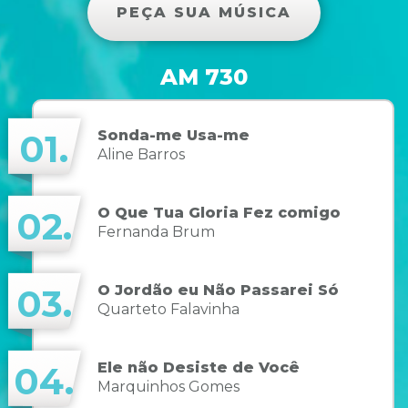
PEÇA SUA MÚSICA
AM 730
Sonda-me Usa-me
01.
Aline Barros
O Que Tua Gloria Fez comigo
02.
Fernanda Brum
O Jordão eu Não Passarei Só
03.
Quarteto Falavinha
Ele não Desiste de Você
04.
Marquinhos Gomes